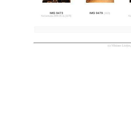
IMG 9473
IMG 9479
(3123)
Komentuota 2009-05-11.
(3170)
Ko
(c) Vilniaus Licėjus