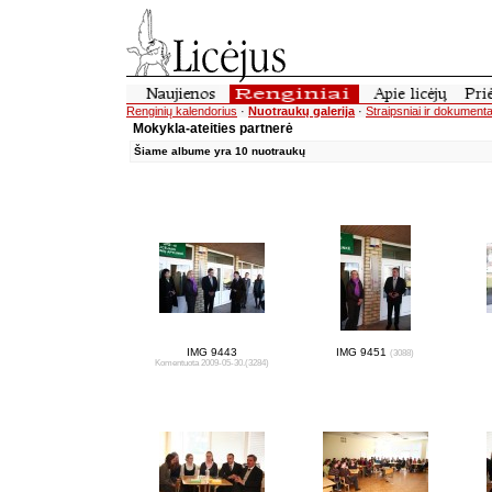
Renginių kalendorius
·
Nuotraukų galerija
·
Straipsniai ir dokumenta
Mokykla-ateities partnerė
Šiame albume yra 10 nuotraukų
IMG 9443
IMG 9451
(3088)
Komentuota 2009-05-30.
(3284)