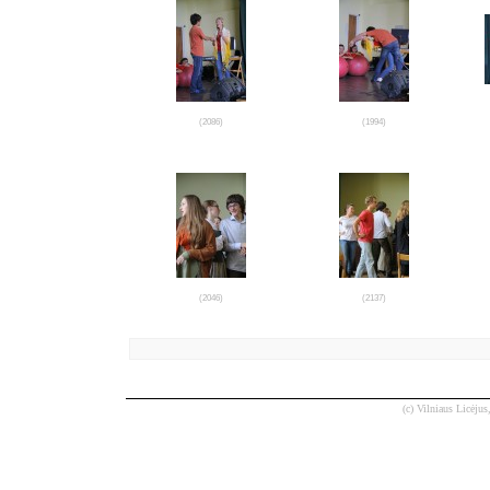
(2086)
(1994)
(2046)
(2137)
(c) Vilniaus Licėjus