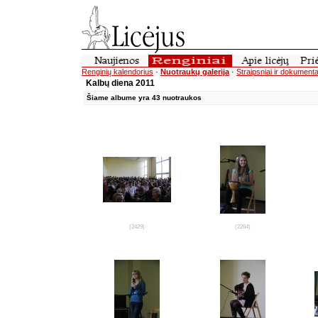
Renginių kalendorius
·
Nuotraukų galerija
·
Straipsniai ir dokumenta
Kalbų diena 2011
Šiame albume yra 43 nuotraukos
(2429)
(2264)