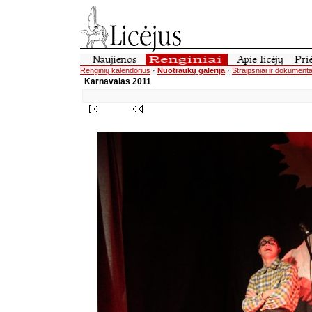
Renginių kalendorius
·
Nuotraukų galerija
·
Straipsniai ir dokumenta
Karnavalas 2011