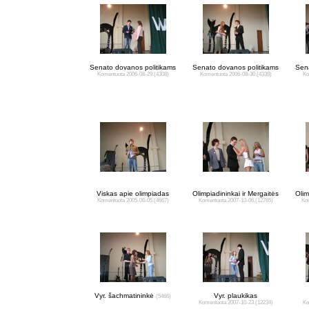
Senato dovanos politikams
Senato dovanos politikams
Sena
Komentuota 2006-08-29.
(4308)
Komentuota 2006-08-30.
(4339)
Ko
Viskas apie olimpiadas
Olimpiadininkai ir Mergaitės
Olim
Komentuota 2005-06-05.
(4667)
Komentuota 2007-10-06.
(12765)
Kom
Vyr. šachmatininkė
Vyr. plaukikas
(5466)
Komentuota 2007-10-23.
(12234)
Ko