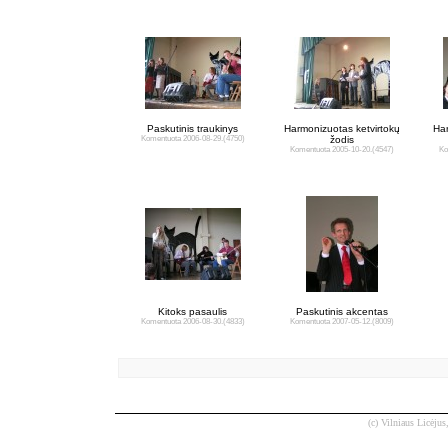
Paskutinis traukinys
Harmonizuotas ketvirtokų
Har
Komentuota 2006-08-29.
(4750)
žodis
Komentuota 2005-10-20.
(4547)
Ko
Kitoks pasaulis
Paskutinis akcentas
Komentuota 2006-08-30.
(4833)
Komentuota 2007-05-12.
(8009)
(c) Vilniaus Licėjus