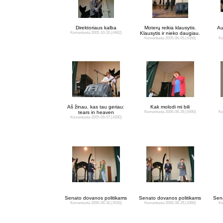
Direktoriaus kalba
Moterų reikia klausytis.
Au
Komentuota 2005-10-20.
(4462)
Klausytis ir nieko daugiau.
Komentuota 2005-06-05.
(4358)
Ko
Aš žinau, kas tau geriau:
Kak molodi mi bili
tears in heaven
Komentuota 2006-08-29.
(4490)
Ko
Komentuota 2005-09-07.
(4280)
Senato dovanos politikams
Senato dovanos politikams
Sena
Komentuota 2006-08-30.
(4530)
Komentuota 2006-08-29.
(4366)
Ko