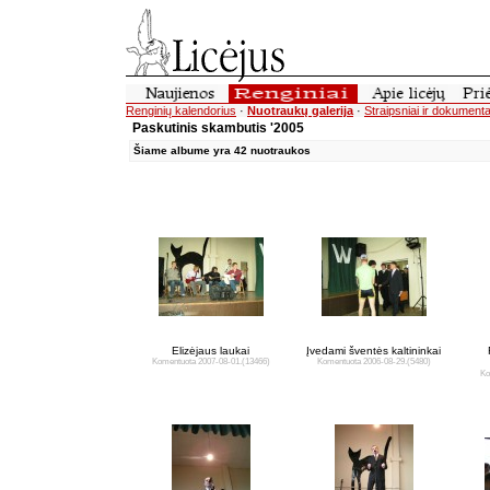
Renginių kalendorius
·
Nuotraukų galerija
·
Straipsniai ir dokumenta
Paskutinis skambutis '2005
Šiame albume yra 42 nuotraukos
Elizėjaus laukai
Įvedami šventės kaltininkai
Komentuota 2007-08-01.
(13466)
Komentuota 2006-08-29.
(5480)
Ko