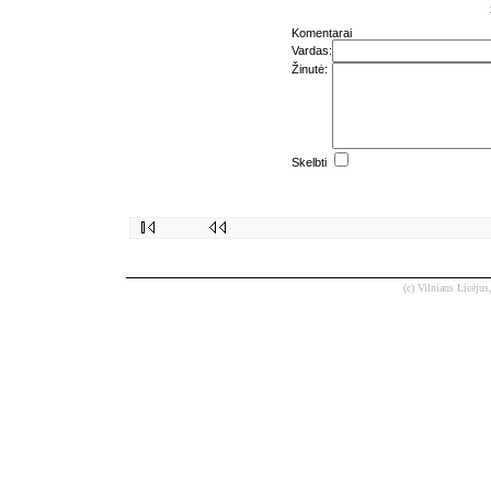
Komentarai
Vardas:
Žinutė:
Skelbti
(c) Vilniaus Licėjus