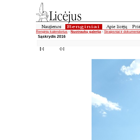
Renginių kalendorius
·
Nuotraukų galerija
·
Straipsniai ir dokumenta
Sąskrydis 2016