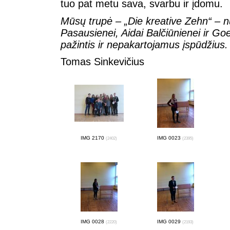
tuo pat metu sava, svarbu ir įdomu.
Mūsų trupė – „Die kreative Zehn“ – n
Pasausienei, Aidai Balčiūnienei ir Goet
pažintis ir nepakartojamus įspūdžius.
Tomas Sinkevičius
IMG 2170
IMG 0023
(2402)
(2395)
IMG 0028
IMG 0029
(2220)
(2193)