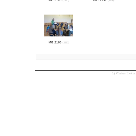
IMG 2143
IMG 2152
(2271)
(2200)
IMG 2166
(2297)
(c) Vilniaus Licėjus