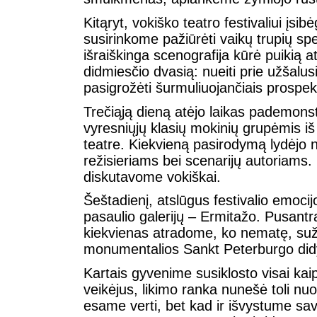
Kitąryt, vokiško teatro festivaliui įsi
susirinkome pažiūrėti vaikų trupių spe
išraiškinga scenografija kūrė puikią 
didmiesčio dvasią: nueiti prie užšalus
pasigrožėti šurmuliuojančiais prospek
Trečiąją dieną atėjo laikas pademonst
vyresniųjų klasių mokinių grupėmis i
teatre. Kiekvieną pasirodymą lydėjo n
režisieriams bei scenarijų autoriams. 
diskutavome vokiškai.
Šeštadienį, atslūgus festivalio emocij
pasaulio galerijų – Ermitažo. Pusantr
kiekvienas atradome, ko nematę, suž
monumentalios Sankt Peterburgo di
Kartais gyvenime susiklosto visai kai
veikėjus, likimo ranka nunešė toli n
esame verti, bet kad ir išvystume sav