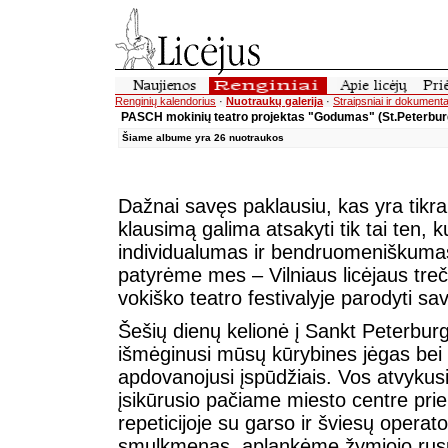
Renginių kalendorius
·
Nuotraukų galerija
·
Straipsniai ir dokumenta
PASCH mokinių teatro projektas "Godumas" (St.Peterbu
Šiame albume yra 26 nuotraukos
Dažnai savęs paklausiu, kas yra tikra pa
klausimą galima atsakyti tik tai ten,
individualumas ir bendruomeniškumas,
patyrėme mes – Vilniaus licėjaus tre
vokiško teatro festivalyje parodyti s
Šešių dienų kelionė į Sankt Peterburgą
išmėginusi mūsų kūrybines jėgas bei 
apdovanojusi įspūdžiais. Vos atvykusi
įsikūrusio pačiame miesto centre prie
repeticijoje su garso ir šviesų operat
smulkmenas, aplankėme žymiojo rusų 