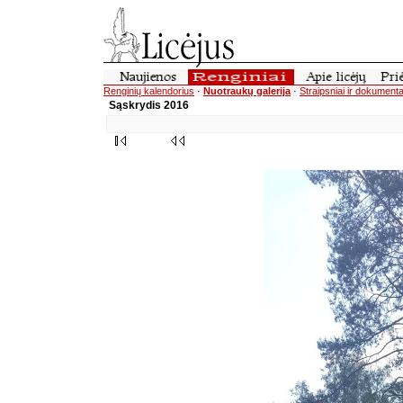
Renginių kalendorius
·
Nuotraukų galerija
·
Straipsniai ir dokumenta
Sąskrydis 2016